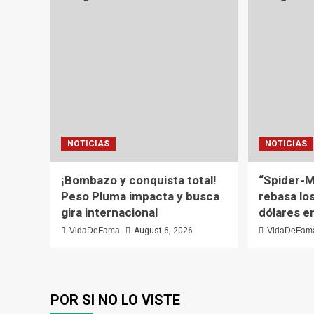
NOTICIAS
NOTICIAS
¡Bombazo y conquista total!
“Spider-M
Peso Pluma impacta y busca
rebasa los
gira internacional
dólares e
VidaDeFama
August 6, 2026
VidaDeFam
POR SI NO LO VISTE