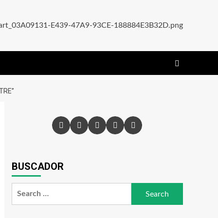
STRE”
Facebook
X
Instagram
YouTube
Pinterest
BUSCADOR
Search
for: