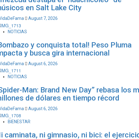
úsicos en Salt Lake City
VidaDeFama
August 7, 2026
NOTICIAS
Bombazo y conquista total! Peso Pluma
mpacta y busca gira internacional
VidaDeFama
August 6, 2026
NOTICIAS
Spider-Man: Brand New Day” rebasa los m
illones de dólares en tiempo récord
VidaDeFama
August 6, 2026
BIENESTAR
i caminata, ni gimnasio, ni bici: el ejercici