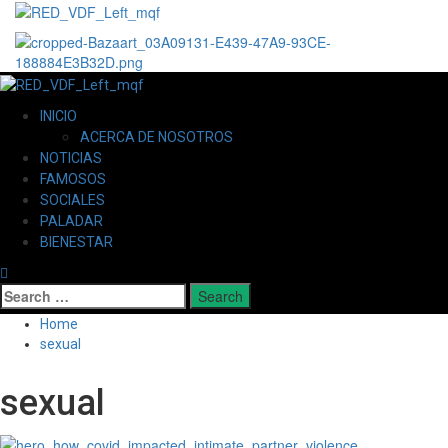
INICIO
ACERCA DE NOSOTROS
NOTICIAS
FAMOSOS
SOCIALES
PALADAR
BIENESTAR
Home
sexual
sexual