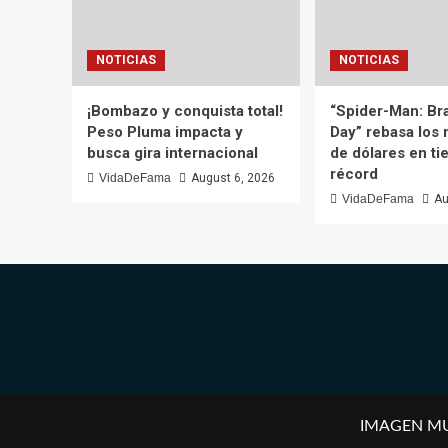
NOTICIAS
NOTICIAS
¡Bombazo y conquista total!
“Spider-Man: B
Peso Pluma impacta y
Day” rebasa los 
busca gira internacional
de dólares en t
récord
VidaDeFama
August 6, 2026
VidaDeFama
Au
IMAGEN MULT