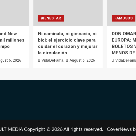
BIENESTAR
FAMOSOS
rand New
Ni caminata, ni gimnasio, ni
DON OMAR
mil millones
bici: el ejercicio clave para
EUROPA: M
iempo
cuidar el corazón y mejorar
BOLETOS 
la circulación
MENOS DE
gust 6, 2026
VidaDeFama
August 6, 2026
VidaDeFam
IMEDIA Copyright © 2026 All rights reserved.
|
CoverNews
b