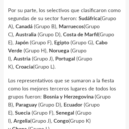
Por su parte, los selectivos que clasificaron como
segundas de su sector fueron:
Sudáfrica
(Grupo
A),
Canadá
(Grupo B),
Marruecos
(Grupo
C),
Australia
(Grupo D),
Costa de Marfil
(Grupo
E),
Japón
(Grupo F),
Egipto
(Grupo G),
Cabo
Verde
(Grupo H),
Noruega
(Grupo
I),
Austria
(Grupo J),
Portugal
(Grupo
K),
Croacia
(Grupo L).
Los representativos que se sumaron a la fiesta
como los mejores terceros lugares de todos los
grupos fueron:
Bosnia y Herzegovina
(Grupo
B),
Paraguay
(Grupo D),
Ecuador
(Grupo
E),
Suecia
(Grupo F),
Senegal
(Grupo
I),
Argelia
(Grupo J),
Congo
(Grupo K)