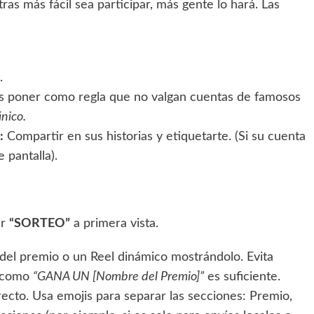
ras más fácil sea participar, más gente lo hará. Las
.
 poner como regla que no valgan cuentas de famosos
ánico.
:
Compartir en sus historias y etiquetarte. (Si su cuenta
 pantalla).
ar
“SORTEO”
a primera vista.
del premio o un Reel dinámico mostrándolo. Evita
o como
“GANA UN [Nombre del Premio]”
es suficiente.
cto. Usa emojis para separar las secciones: Premio,