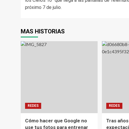
los Cielos 10” que llega a las pantallas de Telemun
próximo 7 de julio.
MAS HISTORIAS
REDES
REDES
Cómo hacer que Google no
Tras años
use tus fotos para entrenar
expectaci