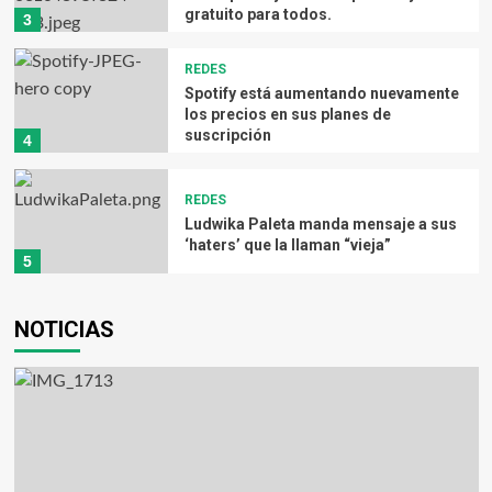
VidaDeFama
August 6, 2026
gratuito para todos.
3
REDES
Spotify está aumentando nuevamente
los precios en sus planes de
suscripción
4
FAMOSOS
REDES
DON OMAR ARRASA EN EUROPA: MÁS DE 120
Ludwika Paleta manda mensaje a sus
MIL BOLETOS VENDIDOS EN MENOS DE 24
‘haters’ que la llaman “vieja”
5
HORAS
VidaDeFama
August 6, 2026
NOTICIAS