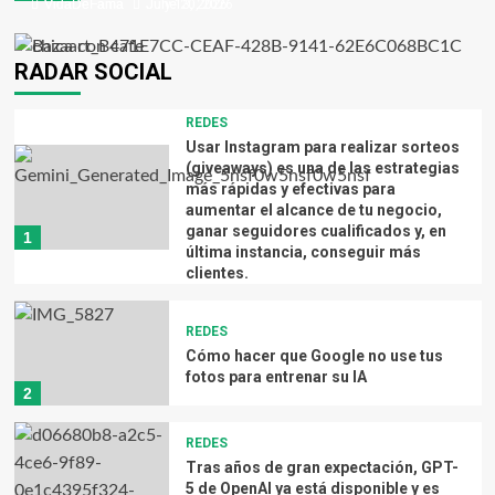
VidaDeFama
VidaDeFama
July 13, 2026
June 20, 2026
RADAR SOCIAL
REDES
NOTICIAS
Usar Instagram para realizar sorteos
“Spider-Man: Brand New Day” rebasa los mil
(giveaways) es una de las estrategias
millones de dólares en tiempo récord
más rápidas y efectivas para
aumentar el alcance de tu negocio,
VidaDeFama
August 6, 2026
ganar seguidores cualificados y, en
1
última instancia, conseguir más
clientes.
REDES
Cómo hacer que Google no use tus
fotos para entrenar su IA
2
BIENESTAR
Ni caminata, ni gimnasio, ni bici: el ejercicio
REDES
clave para cuidar el corazón y mejorar la
Tras años de gran expectación, GPT-
circulación
5 de OpenAI ya está disponible y es