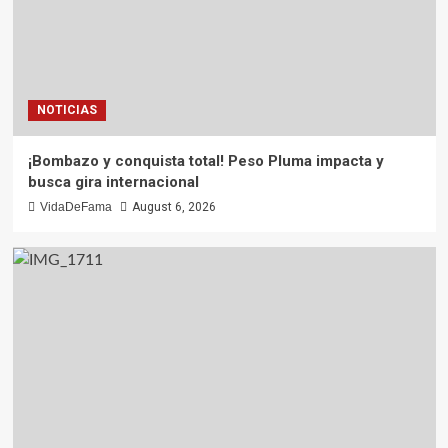
NOTICIAS
¡Cuidado al volante! Utah figura entre los
peores estados para conducir en EE. UU.
VidaDeFama
August 1, 2026
NOTICIAS
¡Bombazo y conquista total! Peso Pluma impacta y
busca gira internacional
VidaDeFama
August 6, 2026