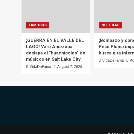
FAMOSOS
NOTICIAS
¡GUERRA EN EL VALLE DEL
¡Bombazo y conqu
LAGO! Varo Amezcua
Peso Pluma impa
destapa el “huachicoleo” de
busca gira inter
músicos en Salt Lake City
VidaDeFama
Au
VidaDeFama
August 7, 2026