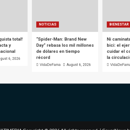
NOTICIAS
BIENESTAR
ista total!
“Spider-Man: Brand New
Ni caminata
cta y
Day” rebasa los mil millones
bici: el eje
nacional
de dólares en tiempo
cuidar el c
récord
la circulac
gust 6, 2026
VidaDeFama
August 6, 2026
VidaDeFam