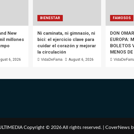
BIENESTAR
FAMOSOS
rand New
Ni caminata, ni gimnasio, ni
DON OMAR
mil millones
bici: el ejercicio clave para
EUROPA: M
iempo
cuidar el corazón y mejorar
BOLETOS 
la circulación
MENOS DE
gust 6, 2026
VidaDeFama
August 6, 2026
VidaDeFam
IMEDIA Copyright © 2026 All rights reserved.
|
CoverNews
b