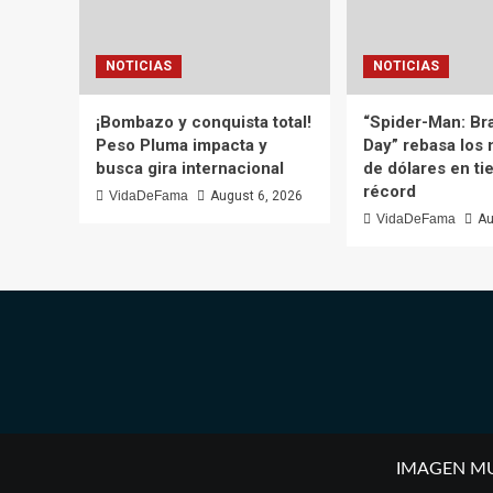
NOTICIAS
NOTICIAS
¡Bombazo y conquista total!
“Spider-Man: B
Peso Pluma impacta y
Day” rebasa los 
busca gira internacional
de dólares en t
récord
VidaDeFama
August 6, 2026
VidaDeFama
Au
IMAGEN MULT