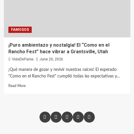
FAMOSOS
¡Puro ambientazo y nostalgia! El “Como en el
Rancho Fest” hace vibrar a Grantsville, Utah
VidaDeFama
June 20, 2026
¡Qué manera de gozar y revivir nuestras raíces! El esperado
"Como en el Rancho Fest" cumplió todas las expectativas y...
Read
Read More
more
about
¡Puro
ambientazo
y
Facebook
X
Instagram
YouTube
Pinterest
nostalgia!
El
“Como