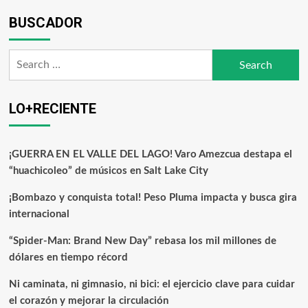
en
el
BUSCADOR
Rancho
Fest”
Search
hace
vibrar
for:
a
Grantsville,
LO+RECIENTE
Utah
¡GUERRA EN EL VALLE DEL LAGO! Varo Amezcua destapa el
“huachicoleo” de músicos en Salt Lake City
¡Bombazo y conquista total! Peso Pluma impacta y busca gira
internacional
“Spider-Man: Brand New Day” rebasa los mil millones de
dólares en tiempo récord
Ni caminata, ni gimnasio, ni bici: el ejercicio clave para cuidar
el corazón y mejorar la circulación