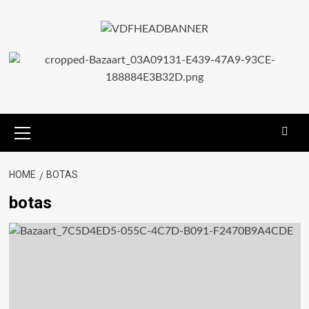
Skip
to
content
Primary
Menu
HOME
BOTAS
botas