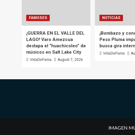
FAMOSOS
NOTICIAS
¡GUERRA EN EL VALLE DEL
¡Bombazo y conqu
LAGO! Varo Amezcua
Peso Pluma impa
destapa el “huachicoleo” de
busca gira inter
músicos en Salt Lake City
VidaDeFama
Au
VidaDeFama
August 7, 2026
IMAGEN MULT