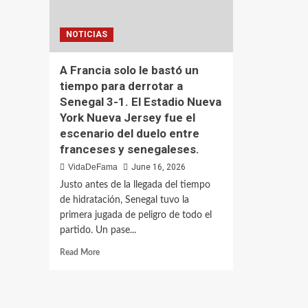
NOTICIAS
A Francia solo le bastó un
tiempo para derrotar a
Senegal 3-1. El Estadio Nueva
York Nueva Jersey fue el
escenario del duelo entre
franceses y senegaleses.
VidaDeFama
June 16, 2026
Justo antes de la llegada del tiempo
de hidratación, Senegal tuvo la
primera jugada de peligro de todo el
partido. Un pase...
Read
Read More
more
about
A
Francia