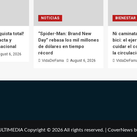
NOTICIAS
BIENESTAR
ista total!
“Spider-Man: Brand New
Ni caminata
cta y
Day” rebasa los mil millones
bici: el eje
nacional
de dólares en tiempo
cuidar el c
récord
la circulac
gust 6, 2026
VidaDeFama
August 6, 2026
VidaDeFam
IMEDIA Copyright © 2026 All rights reserved.
|
CoverNews
b