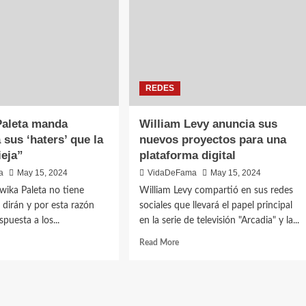
REDES
Paleta manda
William Levy anuncia sus
 sus ‘haters’ que la
nuevos proyectos para una
ieja”
plataforma digital
a
May 15, 2024
VidaDeFama
May 15, 2024
dwika Paleta no tiene
William Levy compartió en sus redes
 dirán y por esta razón
sociales que llevará el papel principal
spuesta a los...
en la serie de televisión "Arcadia" y la...
Read More