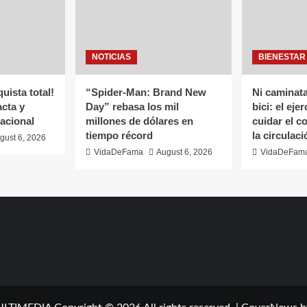
NOTICIAS
BIENESTAR
ista total!
“Spider-Man: Brand New
Ni caminata
cta y
Day” rebasa los mil
bici: el eje
nacional
millones de dólares en
cuidar el c
tiempo récord
la circulaci
gust 6, 2026
VidaDeFama
August 6, 2026
VidaDeFam