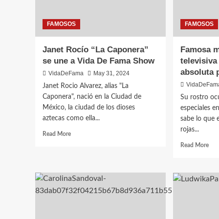
FAMOSOS
FAMOSOS
Janet Rocío “La Caponera”
Famosa mo
se une a Vida De Fama Show
televisiva
absoluta 
VidaDeFama
May 31, 2024
VidaDeFam
Janet Rocio Alvarez, alias "La
Caponera", nació en la Ciudad de
Su rostro o
México, la ciudad de los dioses
especiales en
aztecas como ella...
sabe lo que 
rojas...
Read More
Read More