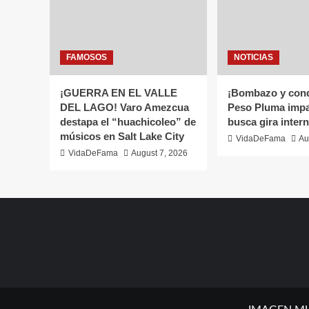
FAMOSOS
NOTICIAS
¡GUERRA EN EL VALLE
¡Bombazo y conqu
DEL LAGO! Varo Amezcua
Peso Pluma impa
destapa el “huachicoleo” de
busca gira inter
músicos en Salt Lake City
VidaDeFama
Au
VidaDeFama
August 7, 2026