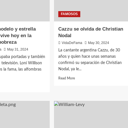
FAMOSOS
delo y estrella
Cazzu se olvida de Christian
 vive hoy en la
Nodal
pobreza
VidaDeFama
May 30, 2024
a
May 31, 2024
La cantante argentina Cazzu, de 30
años y quien hace unas semanas
cupaba portadas y también
confirmó su separación de Christian
 televisión. Loni Willison
Nodal, ya le...
es la fama, las alfombras
Read More